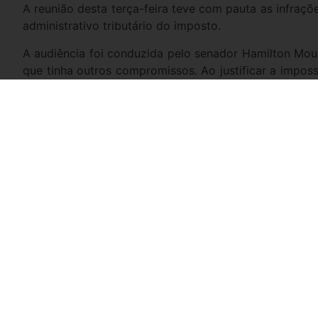
A reunião desta terça-feira teve com pauta as infraç
administrativo tributário do imposto.
A audiência foi conduzida pelo senador Hamilton Mou
que tinha outros compromissos. Ao justificar a impos
projeto que está em discussão.
— É um projeto extremamente importante, que conclu
exatamente da questão administrativa e da questão j
ainda serão tratados nas audiências futuras.
Leia a matéria na íntegra
Compartilhe