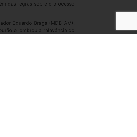
bém das regras sobre o processo
senador Eduardo Braga (MDB-AM),
ourão e lembrou a relevância do
 estamos, nesta fase, tratando
mas, como a questão federativa,