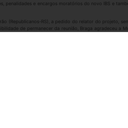
ões, penalidades e encargos moratórios do novo IBS e tam
rão (Republicanos-RS), a pedido do relator do projeto, 
sibilidade de permanecer da reunião, Braga agradeceu a M
i uma reforma esperada por muitos anos no Brasil e nós
urisdicional — disse o relator, ao lembrar que outros te