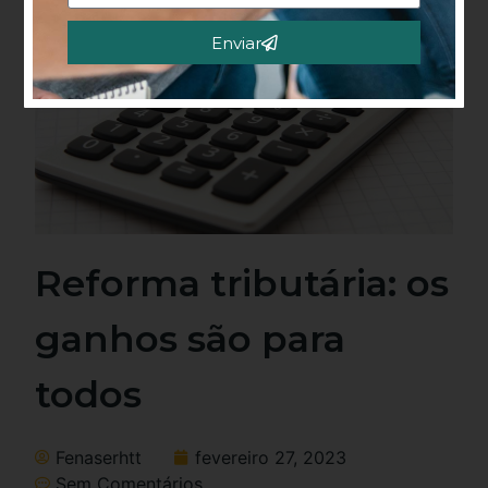
Enviar
Alternative:
Reforma tributária: os
ganhos são para
todos
Fenaserhtt
fevereiro 27, 2023
Sem Comentários