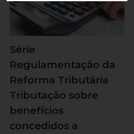
Série
Regulamentação da
Reforma Tributária
Tributação sobre
benefícios
concedidos a