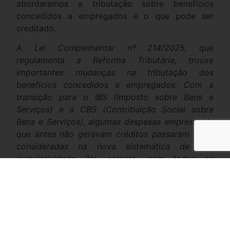
abordaremos a tributação sobre benefícios
concedidos a empregados e o que pode ser
creditado.
A Lei Complementar nº 214/2025, que
regulamenta a Reforma Tributária, trouxe
importantes mudanças na tributação dos
benefícios concedidos a empregados. Com a
transição para o IBS (Imposto sobre Bens e
Serviços) e a CBS (Contribuição Social sobre
Bens e Serviços), algumas despesas empresariais
que antes não geravam créditos passaram a ser
consideradas na nova sistemática de não
cumulatividade. No entanto, nem todos os
benefícios oferecidos aos funcionários podem ser
utilizados para abatimento de tributos. A nova
legislação estabelece regras claras sobre quais
benefícios concedidos aos empregados geram
direito a créditos e quais estão excluídos.