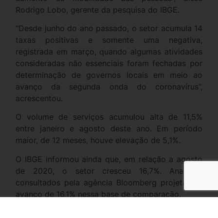
Rodrigo Lobo, gerente da pesquisa do IBGE.
“Desde junho do ano passado, o setor acumula 14
taxas positivas e somente uma negativa,
registrada em março, quando algumas atividades
consideradas não essenciais foram fechadas por
determinação de governos locais em meio ao
avanço da segunda onda do coronavírus”,
acrescentou.
O volume de serviços acumulou alta de 11,5%
entre janeiro e agosto deste ano. Em período
maior, de 12 meses, houve elevação de 5,1%.
O IBGE informou ainda que, em relação a agosto
de 2020, o setor cresceu 16,7%. Analistas
consultados pela agência Bloomberg projetavam
avanço de 16,1% nessa base de comparação.
Durante a pandemia, a prestação de serviços