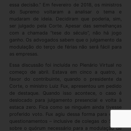
essa decisão.” Em fevereiro de 2018, os ministros
do Supremo voltaram a analisar o tema e
mudaram de ideia. Decidiram que poderia, sim,
ser julgado pela Corte. Apesar das semelhanças
com a chamada “tese do século”, não há jogo
ganho. Os advogados sabem que o julgamento da
modulação do terço de férias não será fácil para
as empresas.
Essa discussão foi incluída no Plenário Virtual no
começo de abril. Estava em cinco a quatro, a
favor do contribuinte, quando o presidente da
Corte, o ministro Luiz Fux, apresentou um pedido
de destaque. Quando isso acontece, o caso é
deslocado para julgamento presencial e volta à
estaca zero. Fica como se ninguém ainda tivesse
proferido voto. Fux agiu dessa forma para evitar
questionamentos – inclusive de colegas do STF –
sobre o quórum necessário para a modulação de