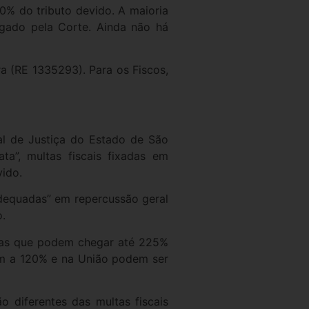
00% do tributo devido. A maioria
lgado pela Corte. Ainda não há
ra (RE 1335293). Para os Fiscos,
al de Justiça do Estado de São
ta”, multas fiscais fixadas em
vido.
 adequadas” em repercussão geral
o.
ltas que podem chegar até 225%
am a 120% e na União podem ser
ão diferentes das multas fiscais