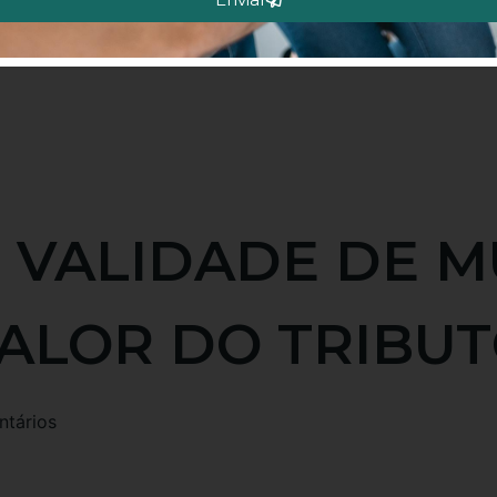
R VALIDADE DE 
VALOR DO TRIBU
tários