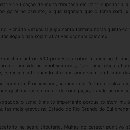
idade de fixação de multa tributária em valor superior a 1
ão geral no assunto, o que significa que o tema será ju
no Plenário Virtual. O julgamento termina nesta quinta-fei
utas ilegais não sejam atrativas economicamente.
ue existem outros 500 processos sobre o tema no Tribun
remo considerou confiscatórias, “sob uma ótica abstra
, especialmente quando ultrapassam o valor do tributo de
so concreto. É necessário, segundo ele, “conferir balizas
o não qualificadas em razão de sonegação, fraude ou conlui
dvogados, o tema é muito importante porque existem mu
 multas mais graves no Estado do Rio Grande do Sul cheg
catório na seara tributária. Multas de caráter punitivo s