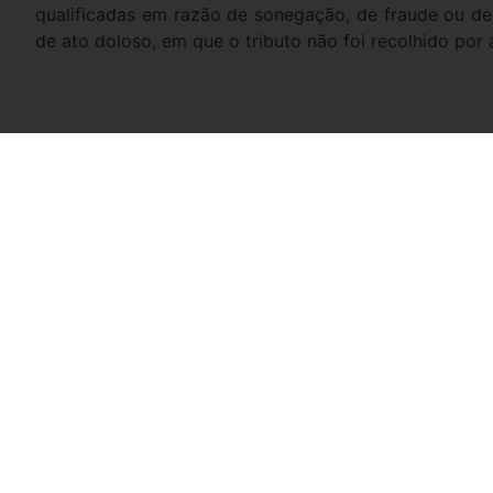
qualificadas em razão de sonegação, de fraude ou de 
de ato doloso, em que o tributo não foi recolhido por 
Compartilhe
Facebook
Twitter
LinkedIn