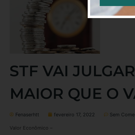
Alternative:
STF VAI JULGA
MAIOR QUE O 
Fenaserhtt
fevereiro 17, 2022
Sem Comen
Valor Econômico –