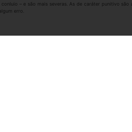
conluio – e são mais severas. As de caráter punitivo são
algum erro.
WhatsApp