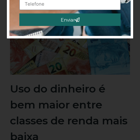
Enviar
Alternative:
Uso do dinheiro é
bem maior entre
classes de renda mais
baixa