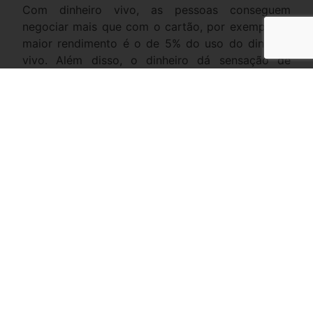
Com dinheiro vivo, as pessoas conseguem
negociar mais que com o cartão, por exemplo. O
maior rendimento é o de 5% do uso do dinheiro
vivo. Além disso, o dinheiro dá sensação de
controle. Cartão na mão é vendaval”, diz ele.
A pesquisa do Instituto Locomotiva – feita com
1.500 pessoas acima de 18 anos – aponta ainda as
vantagens para o uso do dinheiro nas compras.
As razões mais citadas foram desconto no
pagamento (51% dos entrevistados), possibilidade
de negociar o preço (45%), praticidade (40%),
mais facilidade no controle de gastos (35%) e
ausência de taxas (34%). O levantamento revela
também que 22% dos brasileiros com renda
recebem a maior parte dos seus recursos em
dinheiro, um contingente de 29,8 milhões de
pessoas. Já a parcela dos que ganham ao menos
uma parte da renda em dinheiro chega a 28%, ou