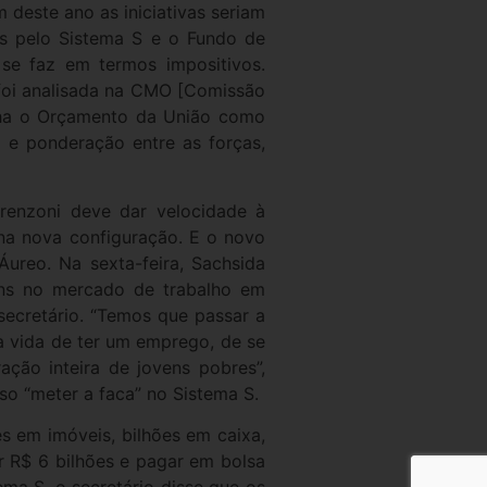
 deste ano as iniciativas seriam
os pelo Sistema S e o Fundo de
se faz em termos impositivos.
foi analisada na CMO [Comissão
enha o Orçamento da União como
 e ponderação entre as forças,
renzoni deve dar velocidade à
na nova configuração. E o novo
ureo. Na sexta-feira, Sachsida
ens no mercado de trabalho em
secretário. “Temos que passar a
ua vida de ter um emprego, de se
ção inteira de jovens pobres”,
so “meter a faca” no Sistema S.
s em imóveis, bilhões em caixa,
 R$ 6 bilhões e pagar em bolsa