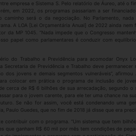
re empresa e Sistema S. Pelo relatório de Áureo, até o fim
orém, em 2022, os programas passariam a ser financiad
o caminho será o da negociação. No Parlamento, nada 
rama. A LOA [Lei Orçamentária Anual] de 2022 ainda nem 
relator da MP 1045. “Nada impede que o Congresso mant
osso papel como parlamentares é conduzir com equilíbrio
tério do Trabalho e Previdência para acomodar Onyx Lo
a Secretaria de Previdência e Trabalho deve permanecer 
o dos jovens e demais segmentos vulneráveis”, afirmou Á
para colocar em prática o programa de inclusão de jov
de cerca de R$ 6 bilhões de sua arrecadação, segundo o 
passar para o jovem carente, para ele ter uma chance na s
futuro. Se não for assim, você está condenando uma gera
ia, Paulo Guedes, que no fim de 2018 já disse que era preci
ite contribuir com o programa. “Um sistema que tem bilhõe
tes que ganham R$ 60 mil por mês tem condições de pegar