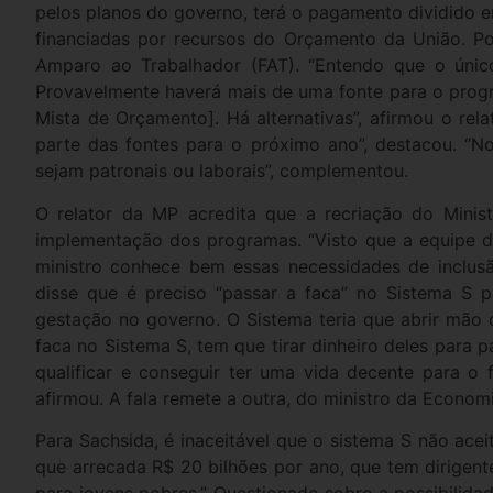
pelos planos do governo, terá o pagamento dividido ent
financiadas por recursos do Orçamento da União. P
Amparo ao Trabalhador (FAT). “Entendo que o únic
Provavelmente haverá mais de uma fonte para o prog
Mista de Orçamento]. Há alternativas”, afirmou o 
parte das fontes para o próximo ano”, destacou. “N
sejam patronais ou laborais”, complementou.
O relator da MP acredita que a recriação do Minis
implementação dos programas. “Visto que a equipe d
ministro conhece bem essas necessidades de inclusã
disse que é preciso “passar a faca” no Sistema S 
gestação no governo. O Sistema teria que abrir mão 
faca no Sistema S, tem que tirar dinheiro deles para 
qualificar e conseguir ter uma vida decente para o 
afirmou. A fala remete a outra, do ministro da Econom
Para Sachsida, é inaceitável que o sistema S não ace
que arrecada R$ 20 bilhões por ano, que tem dirigen