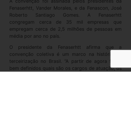
A convenção foi assinada pelos presidentes da
Fenaserhtt, Vander Morales, e da Fenascon, José
Roberto Santiago Gomes. A Fenaserhtt
congregam cerca de 35 mil empresas que
empregam cerca de 2,5 milhões de pessoas em
média por ano no país.
O presidente da Fenaserhtt afirma que a
convenção coletiva é um marco na história da
terceirização no Brasil. “A partir de agora ficam
bem definidos quais são os cargos de atuação, os
benefícios para os trabalhadores e o piso salarial,
de acordo com as características de cada estado,
atividade da empresa e profissão. Diferentemente
de outras convenções genéricas que não
atendiam as especificidades do segmento de
terceirização utilizadas anteriormente”, diz
Morales.
As duas federações estão trabalhando na