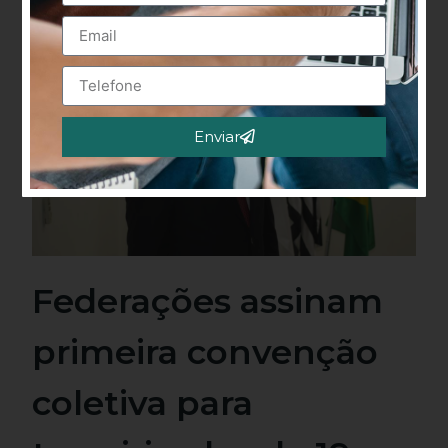
Enviar
Alternative:
Federações assinam
primeira convenção
coletiva para