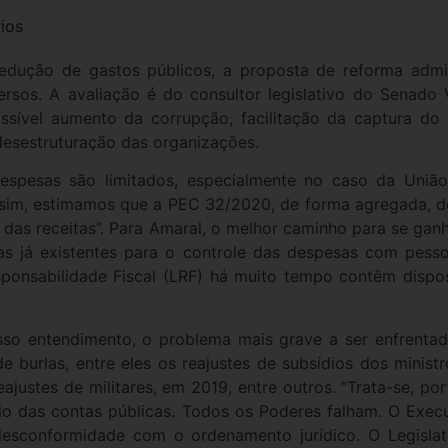
ios
dução de gastos públicos, a proposta de reforma admin
rsos. A avaliação é do consultor legislativo do Senado V
possível aumento da corrupção, facilitação da captura d
desestruturação das organizações.
despesas são limitados, especialmente no caso da União
sim, estimamos que a PEC 32/2020, de forma agregada, dev
das receitas”. Para Amaral, o melhor caminho para se ganh
 já existentes para o controle das despesas com pessoa
ponsabilidade Fiscal (LRF) há muito tempo contêm dispos
osso entendimento, o problema mais grave a ser enfrent
e burlas, entre eles os reajustes de subsídios dos minist
justes de militares, em 2019, entre outros. “Trata-se, por
io das contas públicas. Todos os Poderes falham. O Execut
esconformidade com o ordenamento jurídico. O Legislat