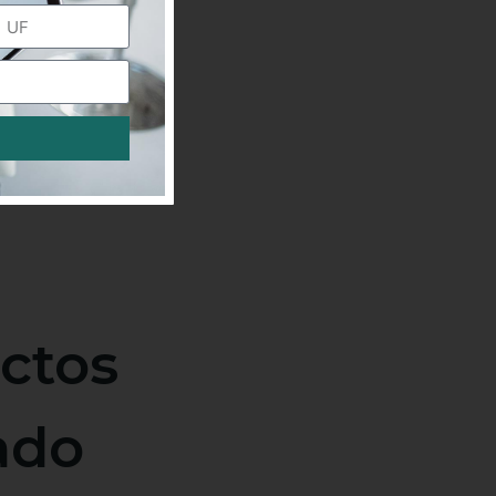
ctos
ado