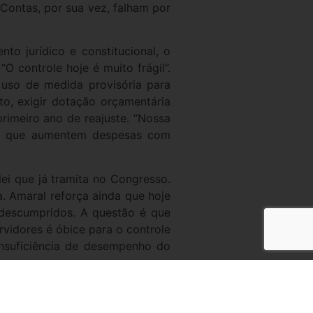
 Contas, por sua vez, falham por
to jurídico e constitucional, o
“O controle hoje é muito frágil”.
 uso de medida provisória para
to, exigir dotação orçamentária
rimeiro ano de reajuste. “Nossa
vas que aumentem despesas com
ei que já tramita no Congresso.
. Amaral reforça ainda que hoje
 descumpridos. A questão é que
rvidores é óbice para o controle
nsuficiência de desempenho do