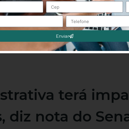
Enviar
trativa terá impa
s, diz nota do Sen