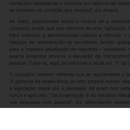
correções necessárias e terminar por aprová-las mesmo
se omitirem na correção dos desvios”, diz Amaral.
Ao Valor, questionado sobre o motivo de a administr
consultor avalia que isso decorre de uma “aplicação se
Para melhorar a administração pública e reforçar o
reajuste de remuneração de servidores, proibir qualq
para o impacto anualizado de reajustes – impedindo o
quarta proposta envolve a elevação da transparênc
pessoal. Trata-se, aqui, de reformar o atual art. 17 da 
O consultor também defende que se regulamente o teto
“A garantia de observância ao teto poderá reduzir de
a legislação prevê até a demissão de quem tem esta
nunca é aplicado. “Tal observação é de extrema relev
das despesas com pessoal”, diz, defendendo també
servidor público estável, que tem projetos tramitando
VALOR ECONÔMICO