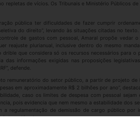
 repletas de vícios. Os Tribunais e Ministério Públicos de
ação pública ter dificuldades de fazer cumprir ordenamen
letiva do direito”, levando às situações citadas no texto. 
 controle de gastos com pessoal, Amaral propõe vedar o
uer reajuste plurianual, inclusive dentro do mesmo manda
 drible que considera só os recursos necessários para o p
ia das informações exigidas nas proposições legislati
LRF”, defende.
 remuneratório do setor público, a partir de projeto de l
spesas em aproximadamente R$ 2 bilhões por ano”, destaca
bilidade, caso os limites de despesa com pessoal sejam
ância, pois evidencia que nem mesmo a estabilidade dos se
m a regulamentação de demissão de cargo público por i
 há duas décadas.